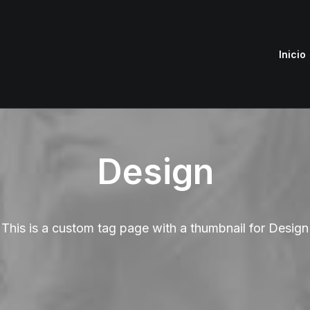
Inicio
Design
This is a custom tag page with a thumbnail for Design